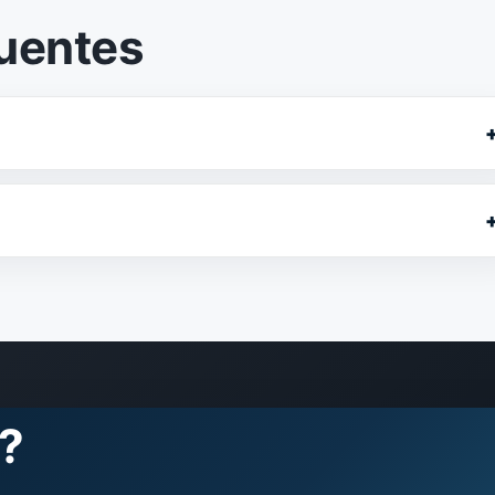
quentes
?