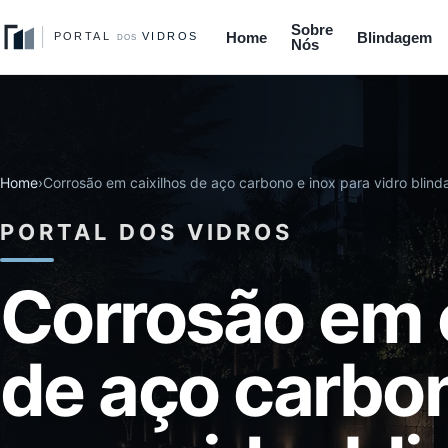
Sobre
Home
Blindagem
Nós
Home
›
Corrosão em caixilhos de aço carbono e inox para vidro blind
PORTAL DOS VIDROS
Corrosão em 
de aço carbon