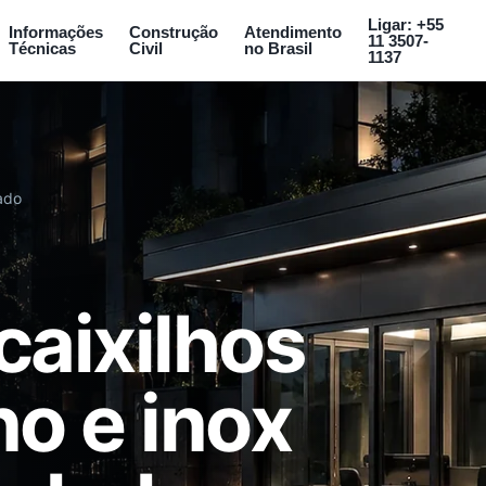
Ligar: +55
Informações
Construção
Atendimento
11 3507-
Técnicas
Civil
no Brasil
1137
ado
caixilhos
o e inox