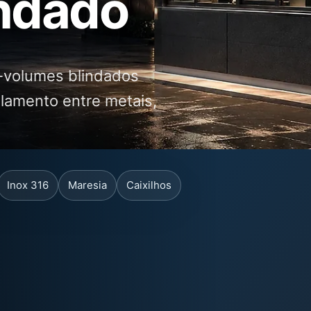
indado
a-volumes blindados
olamento entre metais,
Inox 316
Maresia
Caixilhos