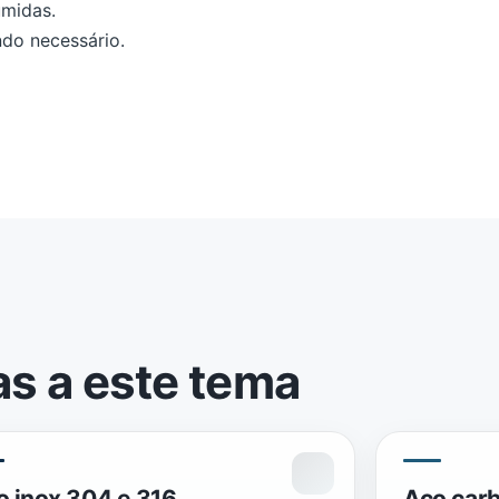
úmidas.
ndo necessário.
as a este tema
o inox 304 e 316
Aço carb