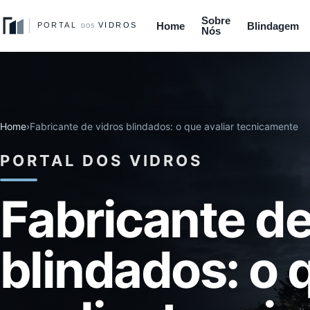
Sobre
Home
Blindagem
Nós
Home
›
Fabricante de vidros blindados: o que avaliar tecnicamente
PORTAL DOS VIDROS
Fabricante de
blindados: o 