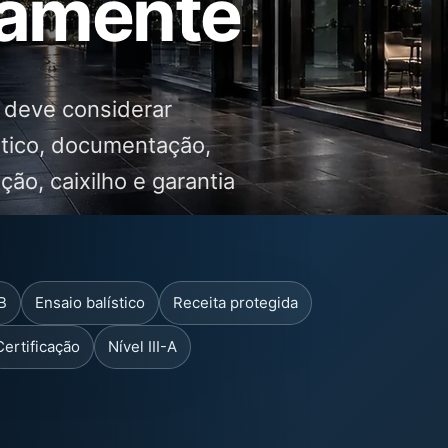
camente
s deve considerar
ístico, documentação,
ção, caixilho e garantia
B
Ensaio balístico
Receita protegida
Certificação
Nível III-A