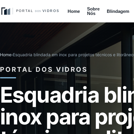
Sobre
Home
Blindagem
Nós
Home
›
Esquadria blindada em inox para projetos técnicos e litorâneo
PORTAL DOS VIDROS
Esquadria bl
inox para pro