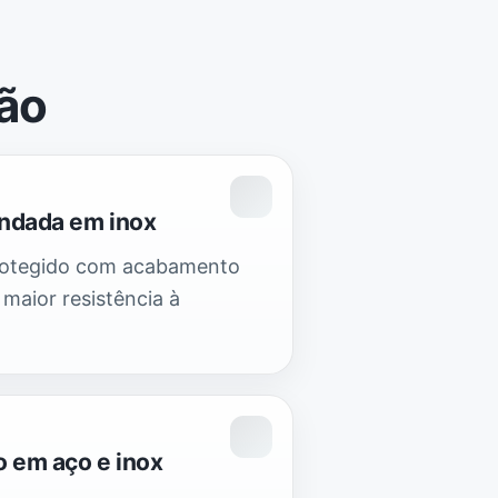
ção
indada em inox
rotegido com acabamento
 maior resistência à
 em aço e inox