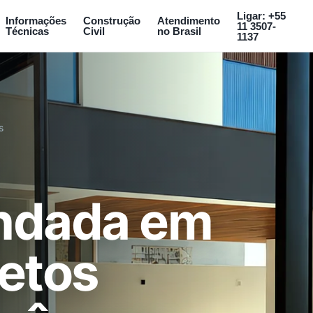
Ligar: +55
Informações
Construção
Atendimento
11 3507-
Técnicas
Civil
no Brasil
1137
s
indada em
jetos