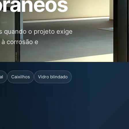
torâneos
s quando o projeto exige
 à corrosão e
al
Caixilhos
Vidro blindado