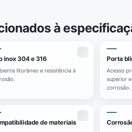
cionados à especifica
o inox 304 e 316
Porta bl
iente litorâneo e resistência à
Acesso p
rosão.
superior e
corrosão.
mpatibilidade de materiais
Corrosão