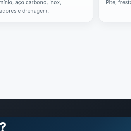
mínio, aço carbono, inox,
Pite, fres
ladores e drenagem.
?